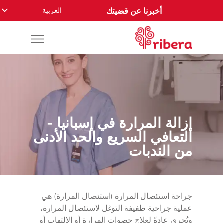
العربية
أخبرنا عن قضيتك
English
Español
Русский
Français
Română
Deutsch
إزالة المرارة في إسبانيا -
Nederlands
التعافي السريع والحد الأدنى
Norsk
من الندبات
جراحة استئصال المرارة (استئصال المرارة) هي
عملية جراحية طفيفة التوغل لاستئصال المرارة،
وتُجرى عادةً لعلاج حصوات المرارة أو الالتهاب أو