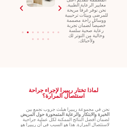
معايير الرعاية الطبية.
نحن نوفر غرفاً مريحة
للمرضى وبيئات ترحيبية
ووسائل راحة مصممة
خصيصاً لضمان تجربة
رعاية صحية سلسة
وخالية من التوتر لك
ولأحبائك.
لماذا تختار ريبيرا لإجراء جراحة
استئصال المرارة؟
نحن في مجموعة ريبيرا هيلث جروب نجمع بين
الخبرة والابتكار والرعاية المتمحورة حول المريض
لضمان أفضل النتائج الممكنة لكل عملية جراحية
لاستئصال المرارة. هذا هو السبب في أن ريبيرا هو