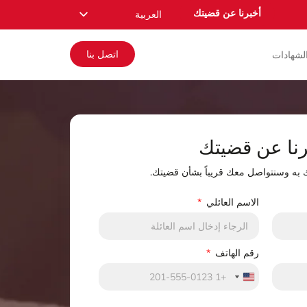
أخبرنا عن قضيتك
العربية
English
اتصل بنا
لشهادات
Español
Русский
Français
Română
رنا عن قضيتك
Deutsch
ك به وسنتواصل معك قريباً بشأن قضيتك.
Nederlands
Norsk
الاسم العائلي
رقم الهاتف
United States +1
United States +1