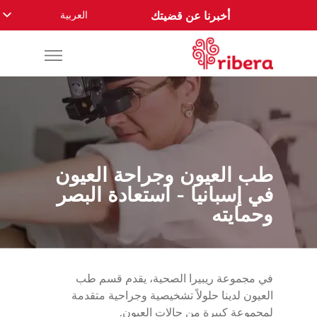
العربية
أخبرنا عن قضيتك
English
Español
Русский
Français
Română
Deutsch
طب العيون وجراحة العيون
Nederlands
في إسبانيا - استعادة البصر
Norsk
وحمايته
في مجموعة ريبيرا الصحية، يقدم قسم طب
العيون لدينا حلولاً تشخيصية وجراحية متقدمة
لمجموعة كبيرة من حالات العيون.