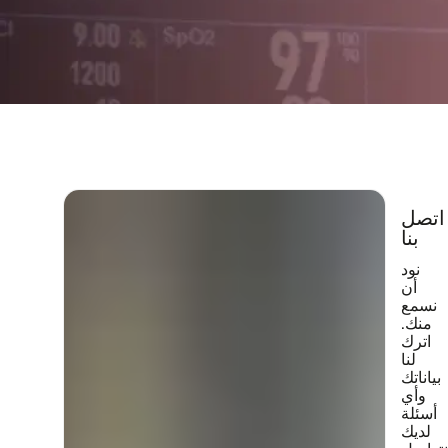
اتصل
بنا
نود
أن
نسمع
منك.
اترك
لنا
بياناتك
وأي
أسئلة
لديك