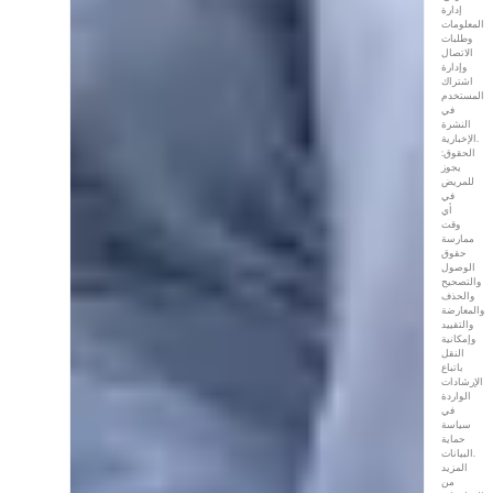
إدارة
المعلومات
وطلبات
الاتصال
وإدارة
اشتراك
المستخدم
في
النشرة
الإخبارية.
الحقوق:
يجوز
للمريض
في
أي
وقت
ممارسة
حقوق
الوصول
والتصحيح
والحذف
والمعارضة
والتقييد
وإمكانية
النقل
باتباع
الإرشادات
الواردة
في
سياسة
حماية
البيانات.
المزيد
من