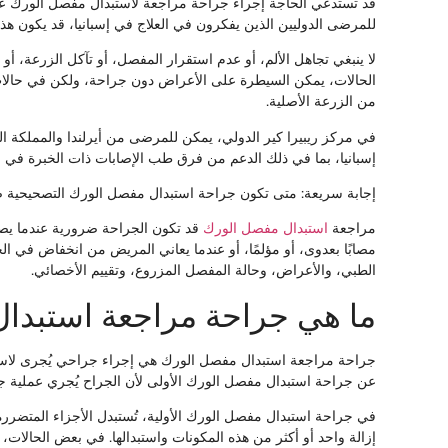
قد تستدعي الحاجة إجراء جراحة مراجعة لاستبدال مفصل الورك عندما
للمرضى الدوليين الذين يفكرون في العلاج في إسبانيا، قد يكون هذا 
لا ينبغي تجاهل الألم، أو عدم استقرار المفصل، أو تآكل الزرعة، 
الحالات، يمكن السيطرة على الأعراض دون جراحة، ولكن في حالات 
من الزرعة الأصلية.
في مركز ريبيرا كير الدولي، يمكن للمرضى من أيرلندا والمملكة 
إسبانيا، بما في ذلك الدعم من فرق طب الإصابات ذات الخبرة في مراكز مثل ريبيرا IMSKE ومستشفى فيرجن
إجابة سريعة: متى تكون جراحة استبدال مفصل الورك التصحيحية 
مراجعة
استبدال مفصل الورك
قد تكون الجراحة ضرورية عندما يصبح 
مصابًا بعدوى، أو مؤلمًا، أو عندما يعاني المريض من انخفاض في الحر
الطبي، والأعراض، وحالة المفصل المزروع، وتقييم الأخصائي.
ما هي جراحة مراجعة استبدا
جراحة مراجعة استبدال مفصل الورك هي إجراء جراحي يُجرى لاستبد
عن جراحة استبدال مفصل الورك الأولى لأن الجراح يُجري عملية
في جراحة استبدال مفصل الورك الأولية، تُستبدل الأجزاء المتضرر
إزالة واحد أو أكثر من هذه المكونات واستبدالها. في بعض الحالات،