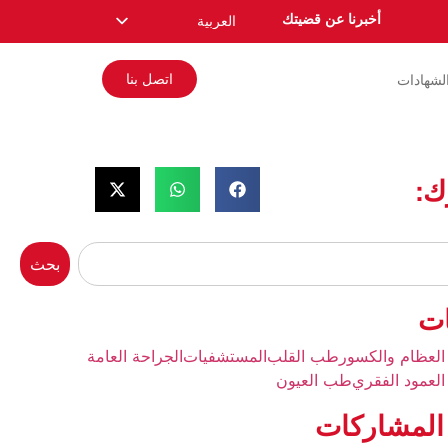
أخبرنا عن قضيتك
العربية
English
اتصل بنا
لشهادات
Español
Русский
Français
ك:
Română
Deutsch
Nederlands
بحث
Norsk
ات
العظام والكسور
طب القلب
المستشفيات
الجراحة العامة
العمود الفقري
طب العيون
المشاركات