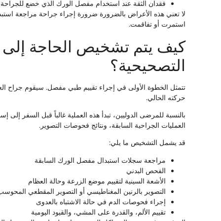
فقدان الثقة عند استخدام مفصل الورك الذي خضع للجراحة
لا تعني هذه الأعراض بالضرورة ضرورة إجراء جراحة مراجعة استبد
استمرت أو تفاقمت.
كيف يتم تشخيص الحاجة إلى 
التصحيحية؟
تتمثل الخطوة الأولى في إجراء تقييم طبي مفصل. سيقوم جراح ا
حركته الحالي.
بالنسبة للمرضى الدوليين، تبدأ هذه العملية غالباً قبل السفر إلى إ
العمليات الجراحية السابقة، ونتائج فحوصات التصوير.
قد يشمل التشخيص ما يلي:
مراجعة سجلات استبدال مفصل الورك السابقة
الفحص البدني
الأشعة السينية لتقييم موضع الزرعة وحالة العظام
التصوير بالرنين المغناطيسي أو التصوير المقطعي المحوسب
إجراء فحوصات الدم في حالة الاشتباه بالعدوى
تقييم الألم، والقدرة على المشي، والقيود اليومية