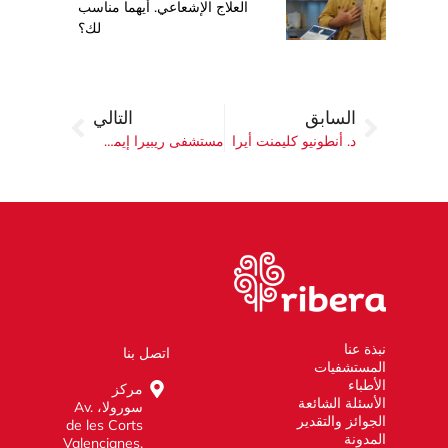
العلاج الإشعاعي. أيهما مناسب
لك؟
السابق
التالي
د. أنطونيو كليمنت أيرا
مستشفى ريبيرا إيمسكي في فالنسيا: رائدة عالمية في رعاية الإصابات وإعادة التأهيل
نبذة عنا
اتصل بنا
المستشفيات
الأطباء
مركز
الأسئلة الشائعة
سورولا، Av.
الجوائز والتقدير
de les Corts
المدونة
Valencianes,