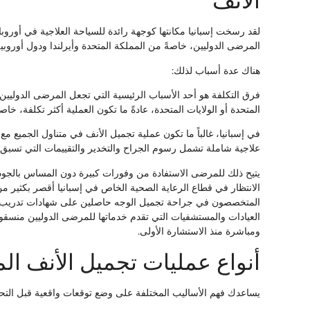
الأنف
لقد رسخت إسبانيا مكانتها كوجهة رائدة للسياحة العلاجية في أوروب
المرضى الدوليين، خاصةً من المملكة المتحدة وأيرلندا ودول أوروبي
هناك عدة أسباب لذلك:
فرق التكلفة هو أحد الأسباب الرئيسية التي تجعل المرضى الدوليين 
المتحدة أو الولايات المتحدة، عادةً ما تكون العملية أكثر تكلفة، خا
في إسبانيا، غالباً ما تكون عملية تجميل الأنف في متناول الجميع مع 
علاجية شاملة تشمل رسوم الجراح والتخدير والتقييمات التي تسبق ال
يتيح ذلك للمرضى الاستفادة من وفورات كبيرة دون المساس بالجودة أو
الانتظار في قطاع الرعاية الصحية الخاص في إسبانيا أقصر بكثير من 
المتخصصون في جراحة تجميل الوجه حاصلين على شهادات تدريب دو
العيادات والمستشفيات التي تقدم خدماتها للمرضى الدوليين منسقو
ومباشرة منذ الاستشارة الأولى.
أنواع عمليات تجميل الأنف الم
يساعدك فهم الأساليب المختلفة على وضع توقعات واقعية قبل التح