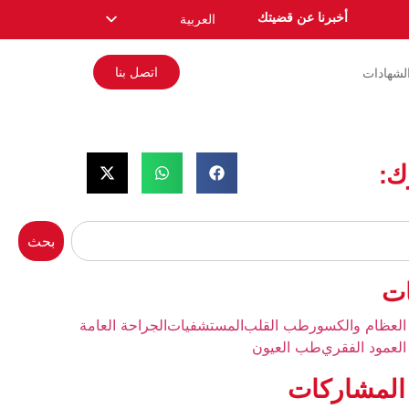
أخبرنا عن قضيتك
العربية
English
اتصل بنا
لشهادات
Español
Русский
Français
ك:
Română
Deutsch
Nederlands
بحث
Norsk
ات
العظام والكسور
طب القلب
المستشفيات
الجراحة العامة
العمود الفقري
طب العيون
المشاركات