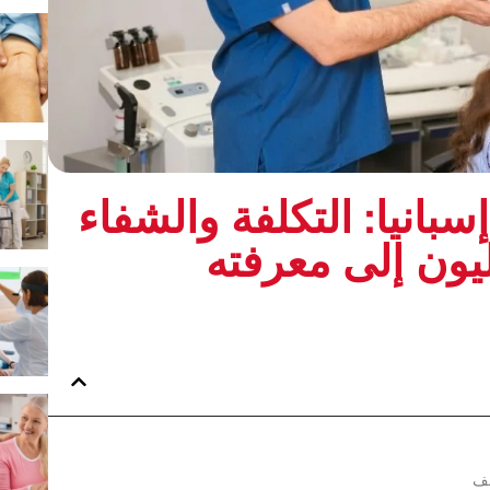
بانيا: التكلفة والشفاء
يون إلى معرفته
نف