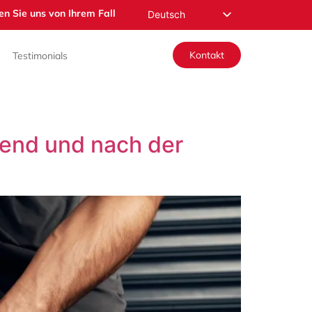
en Sie uns von Ihrem Fall
Deutsch
English
Kontakt
Testimonials
Español
Русский
Français
Română
rend und nach der
Nederlands
Norsk
العربية