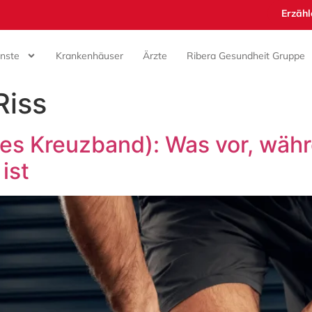
Erzähl
enste
Krankenhäuser
Ärzte
Ribera Gesundheit Gruppe
Riss
es Kreuzband): Was vor, wäh
ist