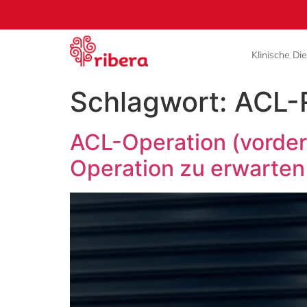
Klinische Di
Schlagwort:
ACL-
ACL-Operation (vorder
Operation zu erwarten 