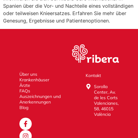
Spanien über die Vor- und Nachteile eines vollständigen
oder teilweisen Knieersatzes. Erfahren Sie mehr über
Genesung, Ergebnisse und Patientenoptionen.
Über uns
Kontakt
Krankenhäuser
Ärzte
Sorolla
FAQs
Center, Av.
Auszeichnungen und
de les Corts
Anerkennungen
Valencianes,
Blog
58, 46015
València