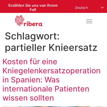
Erzählen Sie uns von Ihrem
Deutsch
Fall
English
Español
Русский
Schlagwort:
Français
partieller Knieersatz
Română
Nederlands
Kosten für eine
Norsk
Kniegelenkersatzoperation
العربية
in Spanien: Was
internationale Patienten
wissen sollten