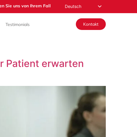
en Sie uns von Ihrem Fall
Deutsch
English
Kontakt
Testimonials
Español
Русский
Français
Română
er Patient erwarten
Nederlands
Norsk
العربية