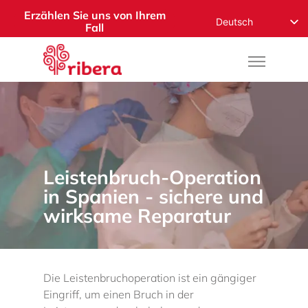
Erzählen Sie uns von Ihrem
Deutsch
Fall
English
Español
Русский
Français
Română
Nederlands
Leistenbruch-Operation
Norsk
in Spanien - sichere und
العربية
wirksame Reparatur
Die Leistenbruchoperation ist ein gängiger
Eingriff, um einen Bruch in der