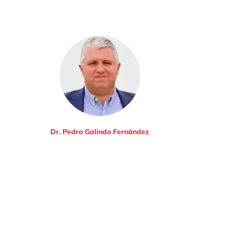
Dr. Pedro Galindo Fernández
D
Mehr erfahren