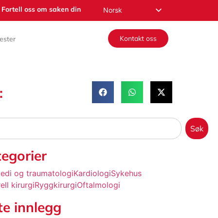
Fortell oss om saken din
Norsk
English
Kontakt oss
ester
Español
Русский
Français
:
Română
Deutsch
Nederlands
Søk
العربية
egorier
edi og traumatologi
Kardiologi
Sykehus
ll kirurgi
Ryggkirurgi
Oftalmologi
te innlegg