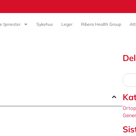
ke tjenester
Sykehus
Leger
Ribera Health Group
Att
Del
Kat
Ortop
Genere
Sis