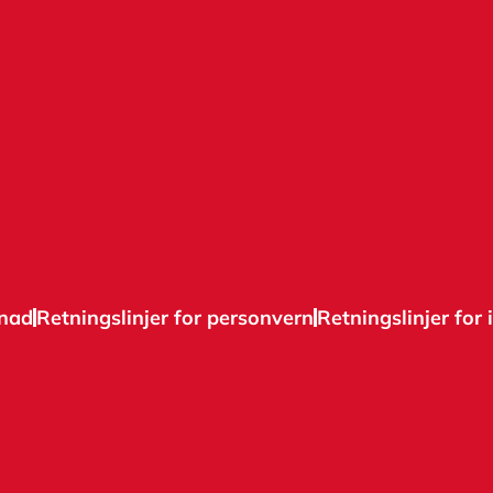
knad
Retningslinjer for personvern
Retningslinjer for