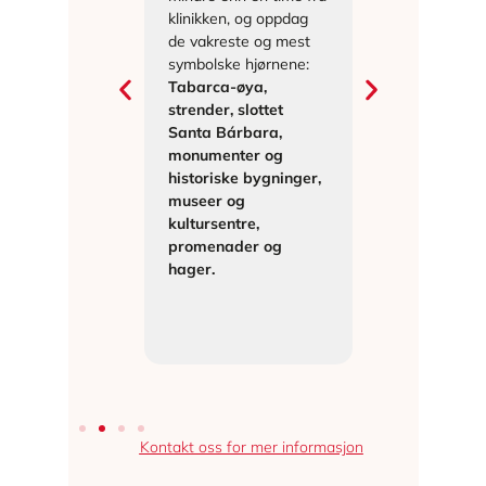
 sør for
klinikken, og oppdag
Spa & Golf
 Senteret vårt
de vakreste og mest
noen få met
en få minutter
symbolske hjørnene:
klinikken. Vå
a Torrevieja,
Tabarca-øya,
engasjement
på et
strender, slottet
forbedre fol
t sted for sin
Santa Bárbara,
helse og livs
e og
monumenter og
seg utslag i
nne verdi: ved
historiske bygninger,
“helsepakk
Naturparken
museer og
eksklusive f
og lagunene
kultursentre,
begge
eja.
promenader og
etablisseme
hager.
helsekontrol
estetiske b
og mye mer
Kontakt oss for mer informasjon