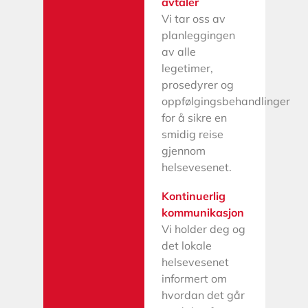
avtaler
Vi tar oss av
planleggingen
av alle
legetimer,
prosedyrer og
oppfølgingsbehandlinger
for å sikre en
smidig reise
gjennom
helsevesenet.
Kontinuerlig
kommunikasjon
Vi holder deg og
det lokale
helsevesenet
informert om
hvordan det går