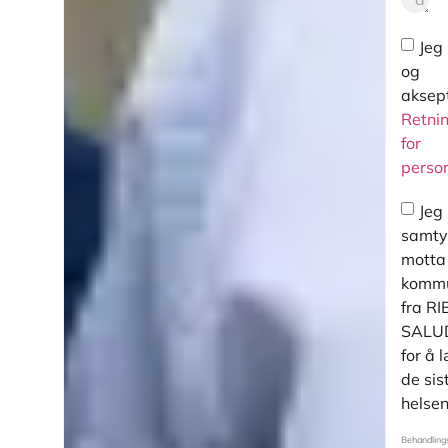
Jeg 
og
aksep
Retnin
for
perso
Jeg
samtyk
motta
kommu
fra R
SALUD
for å 
de sis
helse
Behandlings