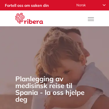
Norsk
Fortell oss om saken din
English
Español
Русский
Français
Română
Deutsch
Nederlands
العربية
Planlegging av
medisinsk reise til
Spania - la oss hjelpe
deg