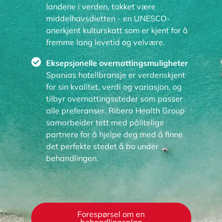
landene i verden, takket være
middelhavsdietten - en UNESCO-
anerkjent kulturskatt som er kjent for å
fremme lang levetid og velvære.
Eksepsjonelle overnattingsmuligheter
Spanias hotellbransje er verdenskjent
for sin kvalitet, verdi og variasjon, og
tilbyr overnattingssteder som passer
alle preferanser. Ribera Health Group
samarbeider tett med pålitelige
partnere for å hjelpe deg med å finne
det perfekte stedet å bo under
behandlingen.
Forespørsel om en
behandlingsplan