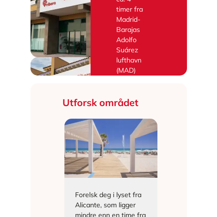
timer fra
Madrid-
Barajas
Adolfo
Suárez
lufthavn
(MAD)
Utforsk området
vår ligger i
Forelsk deg i lyset fra
Ribera-kons
uesada, som
Alicante, som ligger
en samarbei
ojales
mindre enn en time fra
med
Hotel 