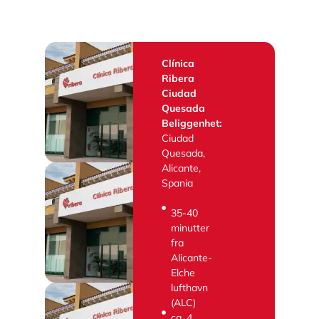
Clínica
Ribera
Ciudad
Quesada
Beliggenhet:
Ciudad
Quesada,
Alicante,
Spania
35-40
minutter
fra
Alicante-
Elche
lufthavn
(ALC)
ca. 4