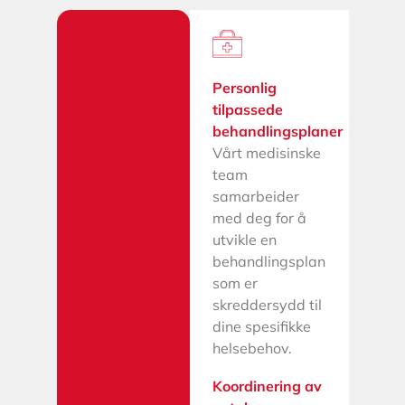
Personlig
tilpassede
behandlingsplaner
Vårt medisinske
team
samarbeider
med deg for å
utvikle en
behandlingsplan
som er
skreddersydd til
dine spesifikke
helsebehov.
Koordinering av