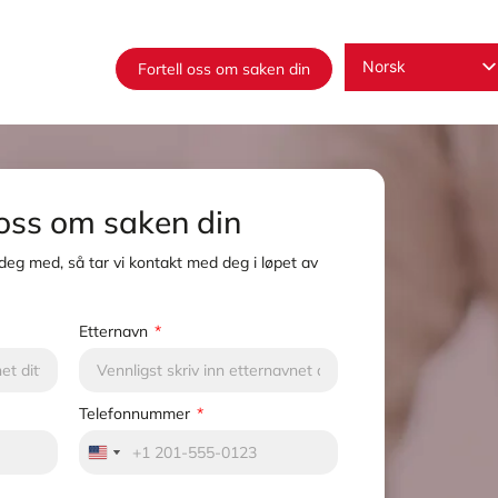
Norsk
Fortell oss om saken din
English
Español
Русский
 oss om saken din
Français
Română
 deg med, så tar vi kontakt med deg i løpet av
Deutsch
Nederlands
Etternavn
العربية
Telefonnummer
United States +1
United States +1