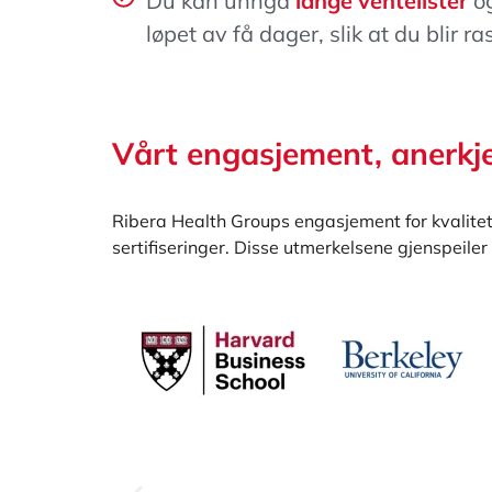
Du kan unngå
lange ventelister
og
løpet av få dager, slik at du blir ra
Vårt engasjement, anerkje
Ribera Health Groups engasjement for kvalitets
sertifiseringer. Disse utmerkelsene gjenspeiler