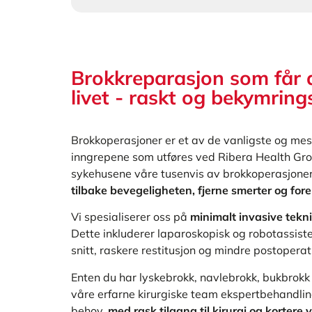
Brokkreparasjon som får d
livet - raskt og bekymrings
Brokkoperasjoner er et av de vanligste og mest
inngrepene som utføres ved Ribera Health Grou
sykehusene våre tusenvis av brokkoperasjoner
tilbake bevegeligheten, fjerne smerter og fo
Vi spesialiserer oss på
minimalt invasive tekn
Dette inkluderer laparoskopisk og robotassister
snitt, raskere restitusjon og mindre postopera
Enten du har lyskebrokk, navlebrokk, bukbrokk e
våre erfarne kirurgiske team ekspertbehandlin
behov.
med rask tilgang til kirurgi og kortere