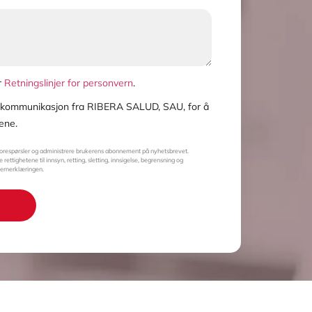
r
Retningslinjer for personvern
.
a kommunikasjon fra RIBERA SALUD, SAU, for å
ene.
forespørsler og administrere brukerens abonnement på nyhetsbrevet.
rettighetene til innsyn, retting, sletting, innsigelse, begrensning og
vernerklæringen.