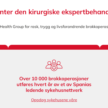
ienter den kirurgiske ekspertbehan
Health Group for rask, trygg og livsforandrende brokkopera
Over 10 000 brokkoperasjoner
utføres hvert år av et av Spanias
ledende sykehusnettverk
Oppdag sykehusene våre