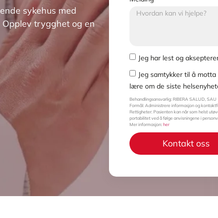
edende sykehus med
r. Opplev trygghet og en
Jeg har lest og akseptere
Jeg samtykker til å mott
lære om de siste helsenyhet
Behandlingsansvarlig: RIBERA SALUD, SAU
Formål: Administrere informasjon og kontakt
Rettigheter: Pasienten kan når som helst utøve 
portabilitet ved å følge anvisningene i person
Mer informasjon:
her
Kontakt oss