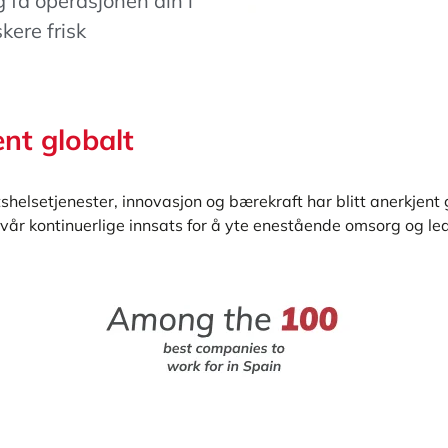
 få operasjonen din i
skere frisk
nt globalt
helsetjenester, innovasjon og bærekraft har blitt anerkjent g
 vår kontinuerlige innsats for å yte enestående omsorg og le