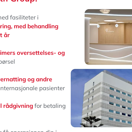
d fasiliteter i
aring, med behandling
t år
timers oversettelses- og
pørsel
vernatting og andre
internasjonale pasienter
ll rådgivning
for betaling