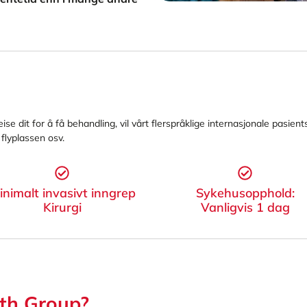
eise dit for å få behandling, vil vårt flerspråklige internasjonale pasie
å flyplassen osv.
inimalt invasivt inngrep
Sykehusopphold:
Kirurgi
Vanligvis 1 dag
lth Group?