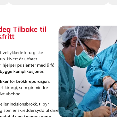
eg Tilbake til
fritt
 vellykkede kirurgiske
p. Hvert år utfører
,
hjelper pasienter med å få
rebygge komplikasjoner.
ikker for brokkreparasjon
,
t kirurgi, som gir mindre
tivt ubehag.
ller incisionsbrokk, tilbyr
g som er skreddersydd til dine
 ventetid enn i mange andre