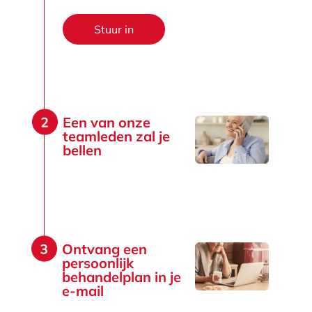
Stuur in
Een van onze
teamleden zal je
bellen
Ontvang een
persoonlijk
behandelplan in je
e-mail