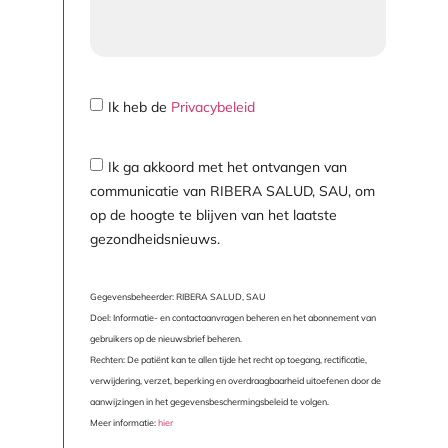
Ik heb de
Privacybeleid
Ik ga akkoord met het ontvangen van
communicatie van RIBERA SALUD, SAU, om
op de hoogte te blijven van het laatste
gezondheidsnieuws.
Gegevensbeheerder: RIBERA SALUD, SAU
Doel: Informatie- en contactaanvragen beheren en het abonnement van
gebruikers op de nieuwsbrief beheren.
Rechten: De patiënt kan te allen tijde het recht op toegang, rectificatie,
verwijdering, verzet, beperking en overdraagbaarheid uitoefenen door de
aanwijzingen in het gegevensbeschermingsbeleid te volgen.
Meer informatie:
hier