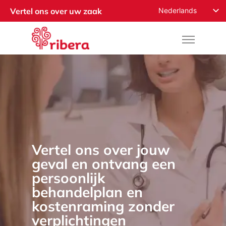
Nederlands
Vertel ons over uw zaak
English
Español
Русский
Français
Română
Deutsch
Norsk
Vertel ons over jouw
العربية
geval en ontvang een
persoonlijk
behandelplan en
kostenraming zonder
verplichtingen