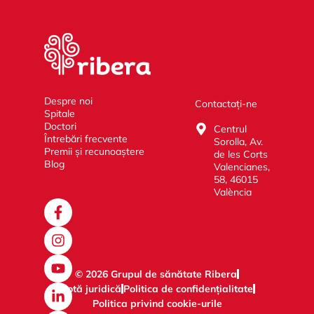
Despre noi
Contactați-ne
Spitale
Doctori
Centrul
Întrebări frecvente
Sorolla, Av.
Premii și recunoaștere
de les Corts
Blog
Valencianes,
58, 46015
València
© 2026 Grupul de sănătate Ribera
Notă juridică
Politica de confidențialitate
Politica privind cookie-urile