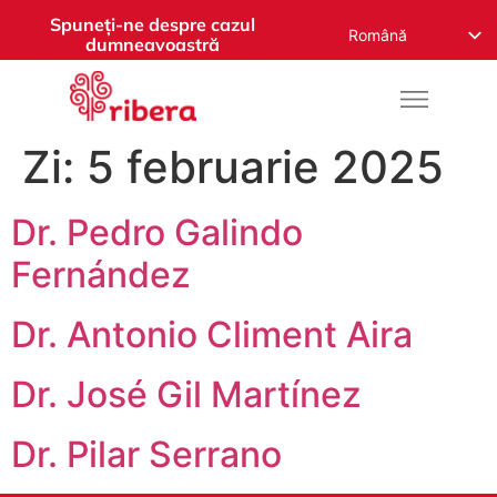
Spuneți-ne despre cazul
Română
dumneavoastră
English
Español
Русский
Zi:
5 februarie 2025
Français
Dr. Pedro Galindo
Deutsch
Nederlands
Fernández
Norsk
Dr. Antonio Climent Aira
العربية
Dr. José Gil Martínez
Dr. Pilar Serrano