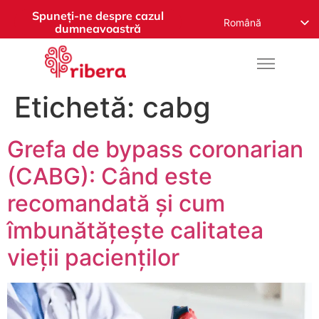
Spuneți-ne despre cazul
Română
dumneavoastră
English
Español
Русский
Etichetă:
cabg
Français
Grefa de bypass coronarian
Deutsch
Nederlands
(CABG): Când este
Norsk
recomandată și cum
العربية
îmbunătățește calitatea
vieții pacienților