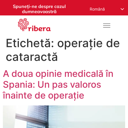
Spuneți-ne despre cazul
Română
dumneavoastră
English
Español
Русский
Etichetă:
operație de
Français
cataractă
Deutsch
Nederlands
A doua opinie medicală în
Norsk
Spania: Un pas valoros
العربية
înainte de operație