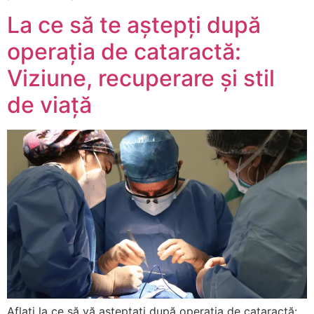
La ce să te aștepți după
operația de cataractă:
Viziune, recuperare și stil
de viață
Aflați la ce să vă așteptați după operația de cataractă: