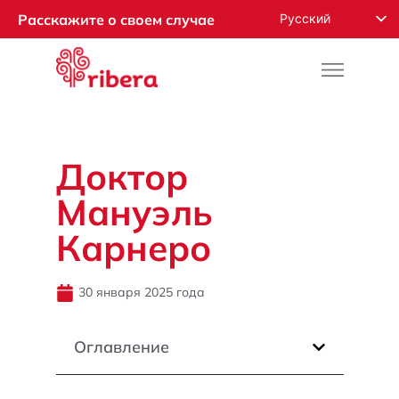
Русский
Расскажите о своем случае
English
Español
Français
Română
Доктор
Deutsch
Мануэль
Nederlands
Norsk
Карнеро
العربية
30 января 2025 года
Оглавление