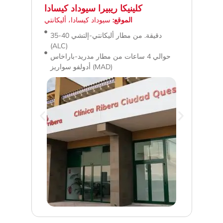
داد
كلينيكا ريبيرا سيوداد كيسادا
انيا
الموقع:
سيوداد كيسادا، أليكانتي
ار ريجيون دي
35-40 دقيقة. من مطار أليكانتي-إلتشي
(ALC)
ين
حوالي 4 ساعات من مطار مدريد-باراخاس
ت
ات
أدولفو سواريز (MAD)
رة