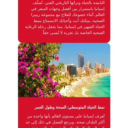
النابضة بالحياة وتراثها التاريخي الغني، تُصنَّف
إسبانيا باستمرار بين أفضل وجهات السفر في
العالم. أثناء خضوعك للعلاج مع مجموعة ريبيرا
الصحية، يمكنك أنت وأحبائك الاستمتاع بنمط
الحياة الشهير في إسبانيا، مما يجعل رحلة الرعاية
الصحية الخاصة بك تجربة لا تُنسى حقاً.
نمط الحياة المتوسطي: الصحة وطول العمر
تُعرف إسبانيا على مستوى العالم بأنها واحدة من
أكثر البلدان صحة، ويرجع الفضل في ذلك إلى حد