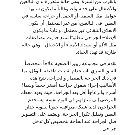
بالقرب من السرة. وهي حالة متكررة لدى البالغين
والأطفال على حد سواء، وغالباً ما يكون سببها
عوامل مثل السمنة أو الحمل أو جراحة سابقة في
البطن. في البالغين، من غير المحتمل أن يكون
الانغلاق التلقائي غير محتمل، وعادةً ما يكون
الإصلاح الجراحي مطلوبًا لمنع حدوث مضاعفات
مثل الألم أو انسداد الأمعاء أو الاختناق - وهي حالة
طارئة قد تهدد الحياة.
نقدم في مجموعة ريبيرا الصحية علاجاً متخصصاً
للفتق السري باستخدام تقنيات طفيفة التوغل، بما
في ذلك الجراحة بالمنظار والجراحة. تتيح هذه
الأساليب إجراء شقوق جراحية أصغر حجماً وشفاءً
أسرع وانزعاجاً أقل بعد الجراحة، حيث يعود معظم
المرضى إلى منازلهم في اليوم نفسه. يستخدم
الجراحون لدينا شبكة متوافقة حيوياً لتقوية جدار
البطن وتقليل تكرار الجراحة، ونعتمد على التصوير
قبل الجراحة عند الحاجة لتخصيص كل تدخل
جراحي.