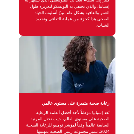
كبير إلى النظام الغذائي المتوسطي الذي تشتهر به
إسبانيا، والذي تحتفي به اليونسكو لتعزيزه طول
العمر والعافية بشكل عام. تبنَّ أسلوب الحياة
الصحي هذا كجزء من عملية التعافي وتجديد
الشباب.
رعاية صحية متميزة على مستوى عالمي
تُعد إسبانيا موطناً لأحد أفضل أنظمة الرعاية
الصحية على مستوى العالم، حيث تحتل المرتبة
السابعة عالمياً وفقاً لمؤشر نومبيو للرعاية الصحية
2024. تتميز مجموعة ريبيرا الصحية بمهنييها