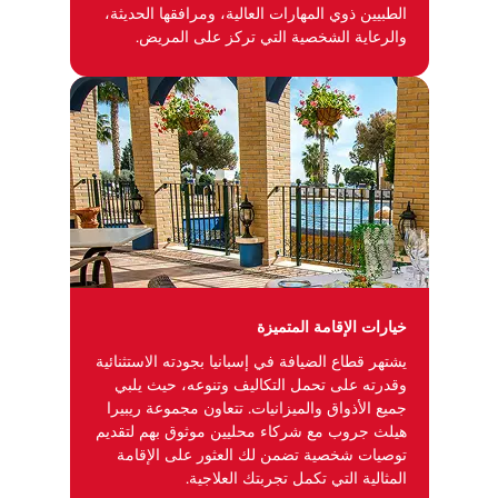
الطبيين ذوي المهارات العالية، ومرافقها الحديثة،
والرعاية الشخصية التي تركز على المريض.
خيارات الإقامة المتميزة
يشتهر قطاع الضيافة في إسبانيا بجودته الاستثنائية
وقدرته على تحمل التكاليف وتنوعه، حيث يلبي
جميع الأذواق والميزانيات. تتعاون مجموعة ريبيرا
هيلث جروب مع شركاء محليين موثوق بهم لتقديم
توصيات شخصية تضمن لك العثور على الإقامة
المثالية التي تكمل تجربتك العلاجية.