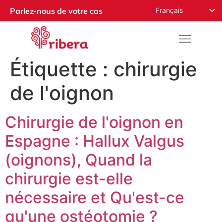
Français
Parlez-nous de votre cas
English
Español
Русский
Étiquette :
chirurgie
Română
de l'oignon
Deutsch
Nederlands
Chirurgie de l'oignon en
Norsk
Espagne : Hallux Valgus
العربية
(oignons), Quand la
chirurgie est-elle
nécessaire et Qu'est-ce
qu'une ostéotomie ?