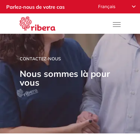
Français
Parlez-nous de votre cas
English
Español
Русский
Română
CONTACTEZ-NOUS
Deutsch
Nederlands
Nous sommes là pour
vous
Norsk
العربية