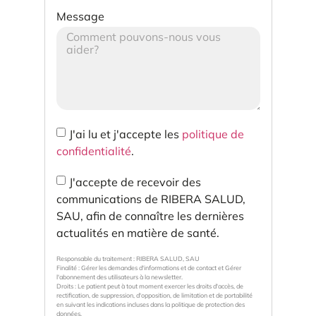
Message
J'ai lu et j'accepte les
politique de
confidentialité
.
J'accepte de recevoir des
communications de RIBERA SALUD,
SAU, afin de connaître les dernières
actualités en matière de santé.
Responsable du traitement : RIBERA SALUD, SAU
Finalité : Gérer les demandes d'informations et de contact et Gérer
l'abonnement des utilisateurs à la newsletter.
Droits : Le patient peut à tout moment exercer les droits d'accès, de
rectification, de suppression, d'opposition, de limitation et de portabilité
en suivant les indications incluses dans la politique de protection des
données.