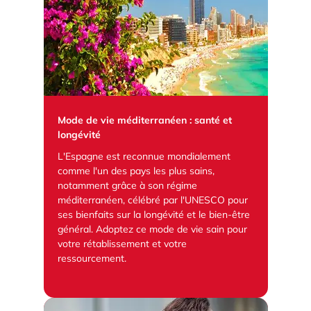
Mode de vie méditerranéen : santé et
longévité
L'Espagne est reconnue mondialement
comme l'un des pays les plus sains,
notamment grâce à son régime
méditerranéen, célébré par l'UNESCO pour
ses bienfaits sur la longévité et le bien-être
général. Adoptez ce mode de vie sain pour
votre rétablissement et votre
ressourcement.