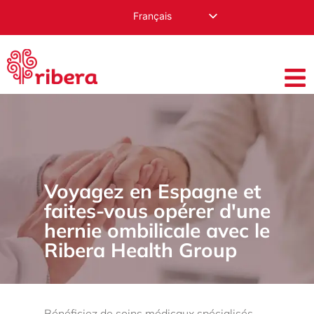
Français
English
Español
Русский
Română
Deutsch
Nederlands
Norsk
Voyagez en Espagne et
العربية
faites-vous opérer d'une
hernie ombilicale avec le
Ribera Health Group
Bénéficiez de soins médicaux spécialisés