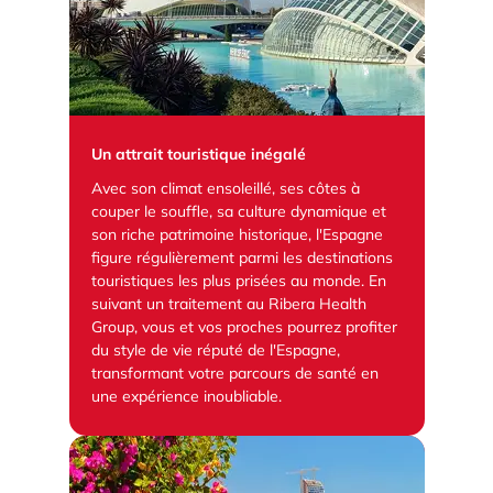
Un attrait touristique inégalé
Avec son climat ensoleillé, ses côtes à
couper le souffle, sa culture dynamique et
son riche patrimoine historique, l'Espagne
figure régulièrement parmi les destinations
touristiques les plus prisées au monde. En
suivant un traitement au Ribera Health
Group, vous et vos proches pourrez profiter
du style de vie réputé de l'Espagne,
transformant votre parcours de santé en
une expérience inoubliable.