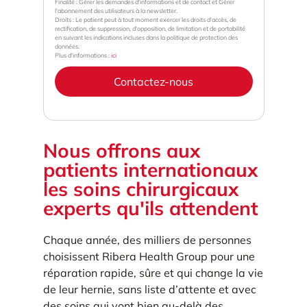
Finalité : Gérer les demandes d'informations et de contact et Gérer
l'abonnement des utilisateurs à la newsletter.
Droits : Le patient peut à tout moment exercer les droits d'accès, de
rectification, de suppression, d'opposition, de limitation et de portabilité
en suivant les indications incluses dans la politique de protection des
données.
Plus d'informations :
ici
Contactez-nous
Nous offrons aux
patients internationaux
les soins chirurgicaux
experts qu'ils attendent
Chaque année, des milliers de personnes
choisissent Ribera Health Group pour une
réparation rapide, sûre et qui change la vie
de leur hernie, sans liste d’attente et avec
des soins qui vont bien au-delà des