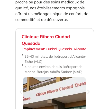
proche ou pour des soins médicaux de
qualité, nos établissements espagnols
offrent un mélange unique de confort, de
commodité et de découverte.
Clinique Ribera Ciudad
Hôp
Quesada
Ca
Emplacement:
Ciudad Quesada, Alicante
Emp
ort
Esp
35-40 minutes. de l'aéroport d'Alicante-
 en
Elche (ALC)
30
e
4 heures environ depuis l'aéroport de
in
Madrid-Barajas Adolfo Suárez (MAD)
(
À 
av