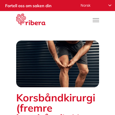
Norsk
Fortell oss om saken din
English
Español
Русский
Français
Română
Deutsch
Nederlands
العربية
Korsbåndkirurgi
(fremre