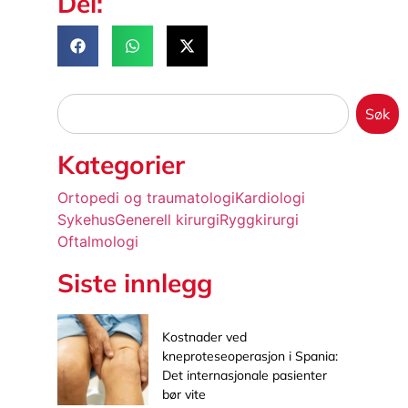
Del:
Søk
Kategorier
Ortopedi og traumatologi
Kardiologi
Sykehus
Generell kirurgi
Ryggkirurgi
Oftalmologi
Siste innlegg
Kostnader ved
kneproteseoperasjon i Spania:
Det internasjonale pasienter
bør vite