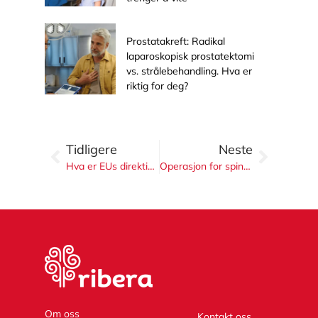
Prostatakreft: Radikal
laparoskopisk prostatektomi
vs. strålebehandling. Hva er
riktig for deg?
Tidligere
Neste
Hva er EUs direktiv om grenseoverskridende behandling? En komplett veiledning for irske pasienter som ønsker å bli operert i Spania
Operasjon for spinal stenose i Spania: Når trenger du det virkelig?
Om oss
Kontakt oss