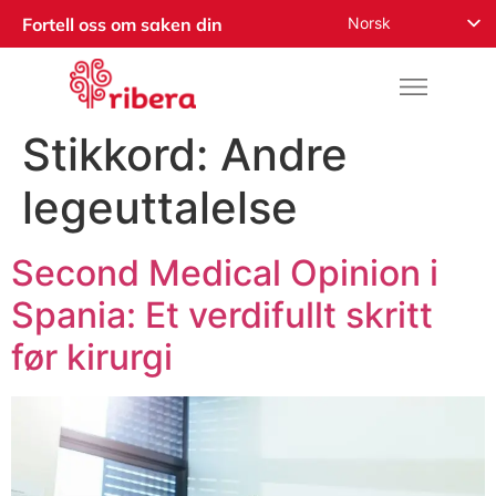
Norsk
Fortell oss om saken din
English
Español
Русский
Stikkord:
Andre
Français
legeuttalelse
Română
Deutsch
Second Medical Opinion i
Nederlands
Spania: Et verdifullt skritt
العربية
før kirurgi