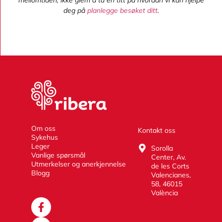
mellomtiden, ikke glem å ta en titt på hvordan vi kan hjelpe
deg på
planlegge besøket ditt
.
Om oss
Kontakt oss
Sykehus
Leger
Sorolla
Vanlige spørsmål
Center, Av.
Utmerkelser og anerkjennelse
de les Corts
Blogg
Valencianes,
58, 46015
València