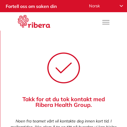
Norsk
Fortell oss om saken din
English
Español
Русский
Français
Română
Deutsch
Nederlands
العربية
Takk for at du tok kontakt med
Ribera Health Group.
Noen fra teamet vårt vil kontakte deg innen kort tid. I