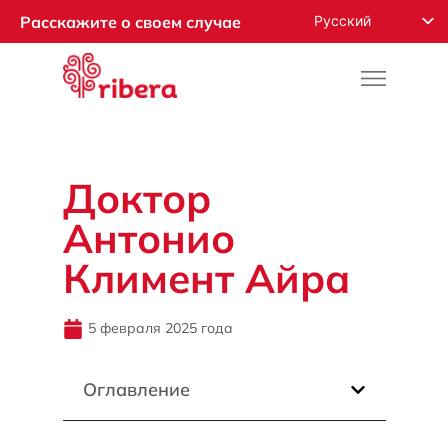
Русский
Расскажите о своем случае
English
Español
Français
Română
Доктор
Deutsch
Антонио
Nederlands
Norsk
Климент Айра
العربية
5 февраля 2025 года
Оглавление