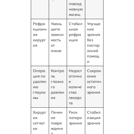
повсед
невную
жизнь
Рефра
Умень
Стабил
Улучше
кционн
шите
ьная
ние
ая
зависи
рефра
зрения
хирург
мость
кция
без
ия
от
постор
очков
онней
помощ
и
Опера
Контро
Недост
Сохран
ция по
ль
аточно
ение
удален
глазно
е
остаточ
ию
го
количе
ного
глауко
давлен
ство
зрения
мы
ия
лекарс
тв
Хирург
Лечен
Риск
Стабил
ия
ие
потери
изация
сетчат
повре
зрения
зрения
ки
ждени
й