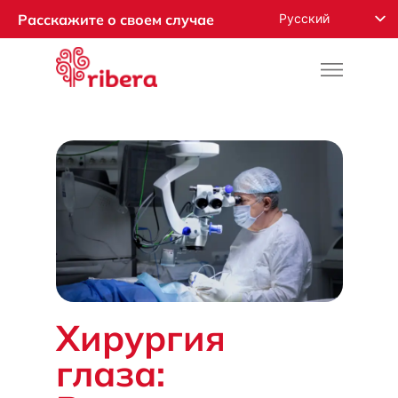
Русский
Расскажите о своем случае
English
Español
Français
Română
Deutsch
Nederlands
Norsk
العربية
Хирургия
глаза: