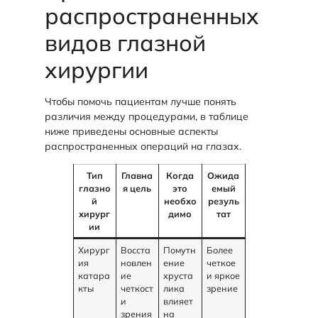
распространенных
видов глазной
хирургии
Чтобы помочь пациентам лучше понять
различия между процедурами, в таблице
ниже приведены основные аспекты
распространенных операций на глазах.
Тип
Главна
Когда
Ожида
глазно
я цель
это
емый
й
необхо
резуль
хирург
димо
тат
ии
Хирург
Восста
Помутн
Более
ия
новлен
ение
четкое
катара
ие
хруста
и яркое
кты
четкост
лика
зрение
и
влияет
зрения
на