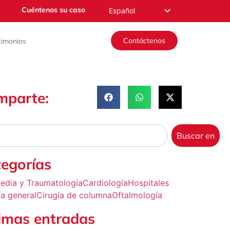
Cuéntenos su caso
Español
English
Contáctenos
timonios
Русский
Français
Română
mparte:
Deutsch
Nederlands
Norsk
Buscar en
العربية
egorías
edia y Traumatología
Cardiología
Hospitales
ía general
Cirugía de columna
Oftalmología
imas entradas