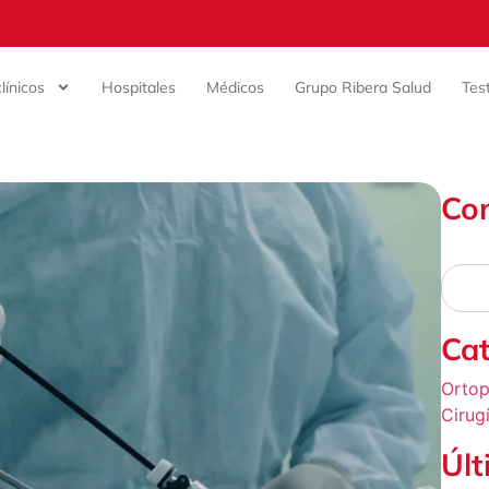
línicos
Hospitales
Médicos
Grupo Ribera Salud
Tes
Co
Cat
Ortop
Cirug
Últ