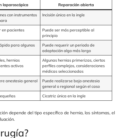
n laparoscópica
Reparación abierta
ones con instrumentos
Incisión única en la ingle
mara
 en pacientes
Puede ser más perceptible al
principio
ápido para algunos
Puede requerir un periodo de
adaptación algo más largo
les, hernias
Algunas hernias primerizas, ciertos
ientes activos
perfiles complejos, consideraciones
médicas seleccionadas
re anestesia general
Puede realizarse bajo anestesia
general o regional según el caso
pequeñas
Cicatriz única en la ingle
ión depende del tipo específico de hernia, los síntomas, el
luación.
irugía?